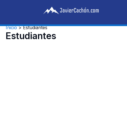
Ir
al
contenido
Inicio
Estudiantes
Estudiantes