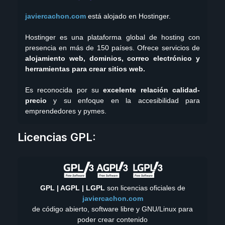
javiercachon.com
está alojado en Hostinger.
Hostinger es una plataforma global de hosting con
presencia en más de 150 países. Ofrece servicios de
alojamiento web, dominios, correo electrónico y
herramientas para crear sitios web.
Es reconocida por su
excelente relación calidad-
precio
y su enfoque en la accesibilidad para
emprendedores y pymes.
YouTube
GitHub
Twitch
X
X
Instagram
TikTok
LinkedIn
Facebook
WordPress
Telegram
Mastodon
Licencias GPL:
GPL | AGPL | LGPL
son licencias oficiales de
javiercachon.com
de código abierto, software libre y GNU/Linux para
poder crear contenido