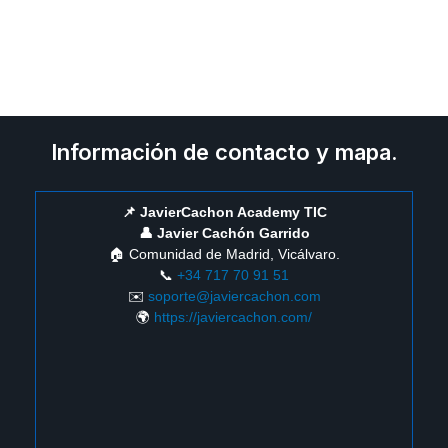
Información de contacto y mapa.
📌 JavierCachon Academy TIC
👤 Javier Cachón Garrido
🏠 Comunidad de Madrid, Vicálvaro.
📞
+34 717 70 91 51
✉️
soporte@javiercachon.com
🌍
https://javiercachon.com/