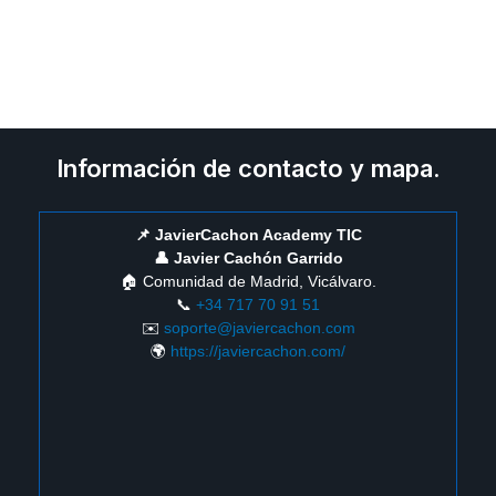
Información de contacto y mapa.
📌 JavierCachon Academy TIC
👤 Javier Cachón Garrido
🏠 Comunidad de Madrid, Vicálvaro.
📞
+34 717 70 91 51
✉️
soporte@javiercachon.com
🌍
https://javiercachon.com/