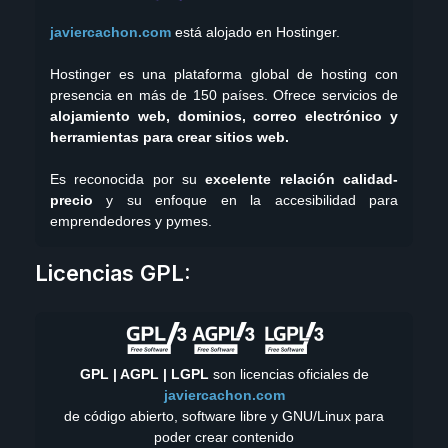
javiercachon.com
está alojado en Hostinger.
Hostinger es una plataforma global de hosting con
presencia en más de 150 países. Ofrece servicios de
alojamiento web, dominios, correo electrónico y
herramientas para crear sitios web.
Es reconocida por su
excelente relación calidad-
precio
y su enfoque en la accesibilidad para
emprendedores y pymes.
YouTube
GitHub
Twitch
X
X
Instagram
TikTok
LinkedIn
Facebook
WordPress
Telegram
Mastodon
Licencias GPL:
GPL | AGPL | LGPL
son licencias oficiales de
javiercachon.com
de código abierto, software libre y GNU/Linux para
poder crear contenido