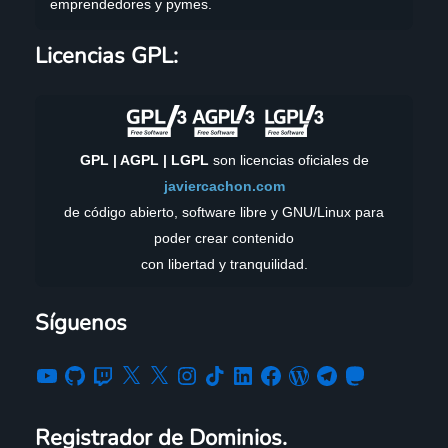
emprendedores y pymes.
YouTube
GitHub
Twitch
X
X
Instagram
TikTok
LinkedIn
Facebook
WordPress
Telegram
Mastodon
Licencias GPL:
GPL | AGPL | LGPL
son licencias oficiales de
javiercachon.com
de código abierto, software libre y GNU/Linux para
poder crear contenido
con libertad y tranquilidad.
Síguenos
Registrador de Dominios.