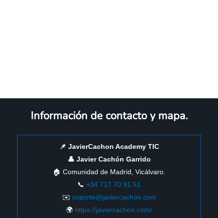
Información de contacto y mapa.
📌 JavierCachon Academy TIC
👤 Javier Cachón Garrido
🏠 Comunidad de Madrid, Vicálvaro.
📞
+34 717 70 91 51
✉️
soporte@javiercachon.com
🌍
https://javiercachon.com/