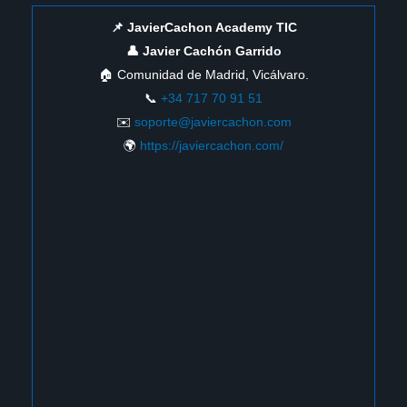
📌 JavierCachon Academy TIC
👤 Javier Cachón Garrido
🏠 Comunidad de Madrid, Vicálvaro.
📞
+34 717 70 91 51
✉️
soporte@javiercachon.com
🌍
https://javiercachon.com/