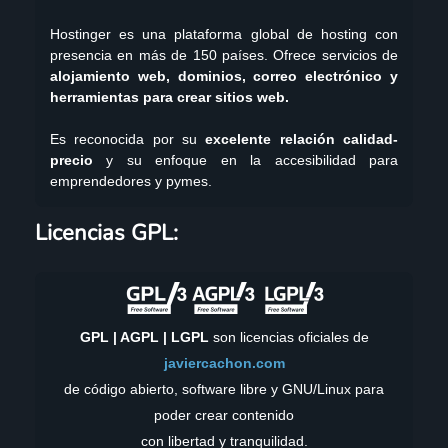
Hostinger es una plataforma global de hosting con
presencia en más de 150 países. Ofrece servicios de
alojamiento web, dominios, correo electrónico y
herramientas para crear sitios web.
Es reconocida por su
excelente relación calidad-
precio
y su enfoque en la accesibilidad para
emprendedores y pymes.
YouTube
GitHub
Twitch
X
X
Instagram
TikTok
LinkedIn
Facebook
WordPress
Telegram
Mastodon
Licencias GPL:
GPL | AGPL | LGPL
son licencias oficiales de
javiercachon.com
de código abierto, software libre y GNU/Linux para
poder crear contenido
con libertad y tranquilidad.