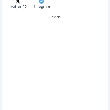
g
r
ó
Twitter / X
Telegram
n
i
Anuncio
c
o