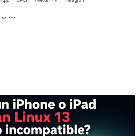
sApp
SMS
Twitter / X
Telegram
Anuncio