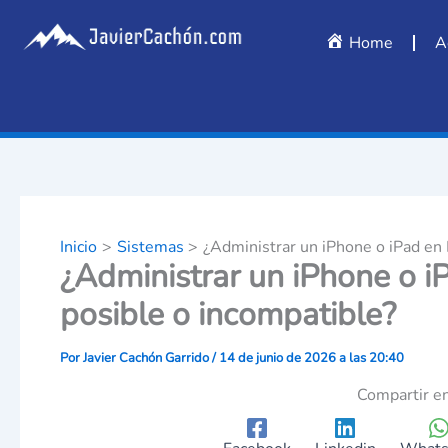
Escribe
Ir
tu
al
Home
A
correo
contenido
electrónico…
Inicio
Sistemas
¿Administrar un iPhone o iPad en 
¿Administrar un iPhone o i
posible o incompatible?
Por
Javier Cachón Garrido
/
14 de junio de 2026 a las 20:40
Compartir en