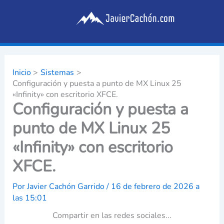
Archivo
Dirección
Escribe
YouTube
GitHub
Twitch
X
Instagram
TikTok
LinkedIn
Facebook
WordPress
Telegram
Mastodon
Ir
de
de
tu
al
entradas
correo
correo
contenido
de
electrónico
electrónico…
blog
Inicio
Sistemas
Configuración y puesta a punto de MX Linux 25
«Infinity» con escritorio XFCE.
Configuración y puesta a
punto de MX Linux 25
«Infinity» con escritorio
XFCE.
Por
Javier Cachón Garrido
/
16 de febrero de 2026 a
las 15:01
Compartir en las redes sociales...