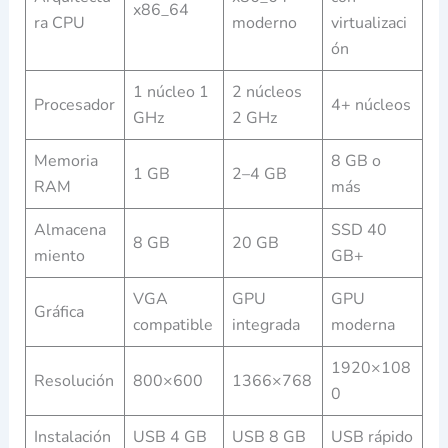
x86_64
ra CPU
moderno
virtualizaci
ón
1 núcleo 1
2 núcleos
Procesador
4+ núcleos
GHz
2 GHz
Memoria
8 GB o
1 GB
2–4 GB
RAM
más
Almacena
SSD 40
8 GB
20 GB
miento
GB+
VGA
GPU
GPU
Gráfica
compatible
integrada
moderna
1920×108
Resolución
800×600
1366×768
0
Instalación
USB 4 GB
USB 8 GB
USB rápido