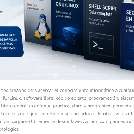
uitos creados para acercar el conocimiento informático a cualqu
NU/Linux, software libre, código abierto, programación, siste
libro tendrá un enfoque práctico, claro y progresivo, pensado 
técnicos que quieran reforzar su aprendizaje. El objetivo es of
an descargarse libremente desde JavierCachon.com para estudia
nológica.