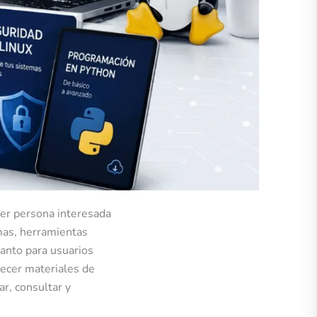
ier persona interesada
mas, herramientas
tanto para usuarios
recer materiales de
r, consultar y