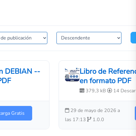
n DEBIAN --
Libro de Referen
 PDF
en formato PDF
379,3 kB
14 Descar
29 de mayo de 2026 a
arga Gratis
las 17:13
1.0.0