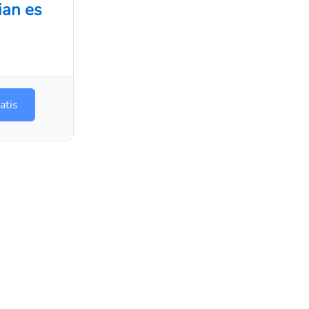
ian es
atis