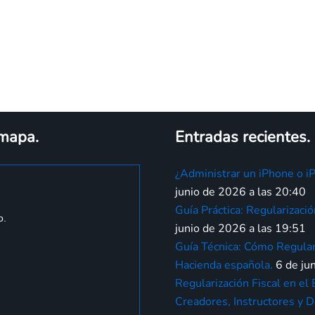
 mapa.
Entradas recientes.
¿Administrar un iPhone o i
junio de 2026 a las 20:40
Guía Práctica: Regularizaci
o.
junio de 2026 a las 19:51
Guía Técnica: Cómo Regular
Hacienda española.
6 de ju
Regularización Fiscal en el
Creadores, Instructores y 