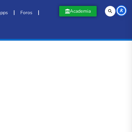
Academia
pps
Foros