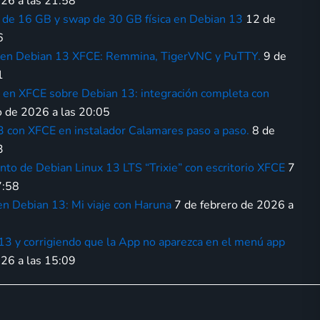
26 a las 21:58
AM de 16 GB y swap de 30 GB física en Debian 13
12 de
6
l en Debian 13 XFCE: Remmina, TigerVNC y PuTTY.
9 de
1
en XFCE sobre Debian 13: integración completa con
o de 2026 a las 20:05
13 con XFCE en instalador Calamares paso a paso.
8 de
3
nto de Debian Linux 13 LTS “Trixie” con escritorio XFCE
7
7:58
en Debian 13: Mi viaje con Haruna
7 de febrero de 2026 a
13 y corrigiendo que la App no aparezca en el menú app
026 a las 15:09