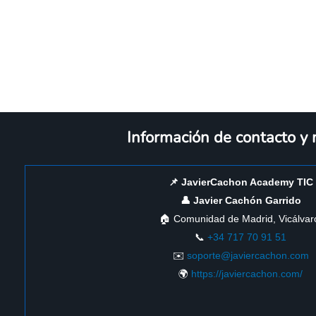
Información de contacto y
📌 JavierCachon Academy TIC
👤 Javier Cachón Garrido
🏠 Comunidad de Madrid, Vicálvar
📞
+34 717 70 91 51
✉️
soporte@javiercachon.com
🌍
https://javiercachon.com/