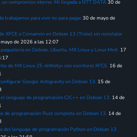
a, un compromiso eterno: Mi llegada a NTT DATA
30 de
da trabajamos para vivir no para pagar
30 de mayo de
de XFCE a Cinnamon en Debian 13 (Trixie) sin reinstalar
 mayo de 2026 a las 12:07
 paquetería en Debian, Ubuntu, MX Linux y Linux Mint.
17
4:17
nto de MX Linux 25 «Infinity» con escritorio XFCE.
16 de
1
y configurar Google Antigravity en Debian 13.
15 de
8
r el lenguaje de programación C/C++ en Debian 13.
14 de
1
uaje de programación Rust completo en Debian 13.
14 de
8
ta del lenguaje de programación Python en Debian 13