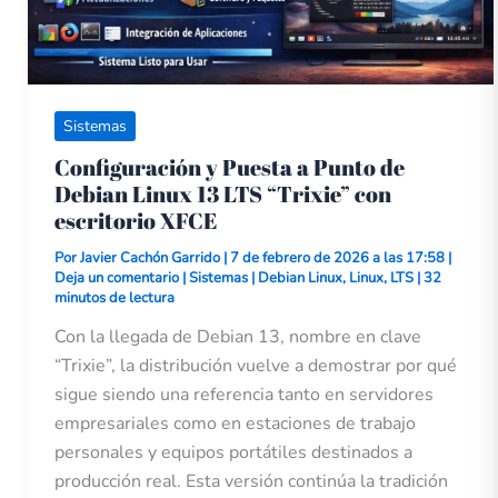
XFCE
Sistemas
Configuración y Puesta a Punto de
Debian Linux 13 LTS “Trixie” con
escritorio XFCE
Por
Javier Cachón Garrido
|
7 de febrero de 2026 a las 17:58
|
Deja un comentario
|
Sistemas
|
Debian Linux
,
Linux
,
LTS
|
32
minutos de lectura
Con la llegada de Debian 13, nombre en clave
“Trixie”, la distribución vuelve a demostrar por qué
sigue siendo una referencia tanto en servidores
empresariales como en estaciones de trabajo
personales y equipos portátiles destinados a
producción real. Esta versión continúa la tradición