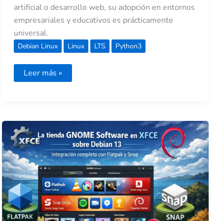
artificial o desarrollo web, su adopción en entornos
empresariales y educativos es prácticamente
universal.
Debian Linux
Linux
LTS
Python3
Leer más »
La
tienda
GNOME
Software
en
XFCE
sobre
Debian
13:
integración
completa
con
Flatpak