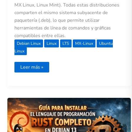
MX Linux, Linux Mint). Todas estas distribuciones
comparten el mismo sistema subyacente de
paquetería (.deb), lo que permite utilizar
herramientas de línea de comandos y gráficas
compatibles entre ellas.
Debian Linux
Linux
LTS
MX-Linux
Ubuntu
Linux
Leer más »
Guía
para
instalar
el
lenguaje
de
programación