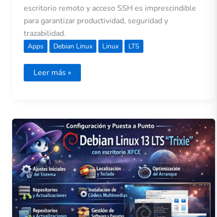
escritorio remoto y acceso SSH es imprescindible
para garantizar productividad, seguridad y
trazabilidad.
Apps
Debian Linux
Linux
LTS
Leer más »
Configuración
y
Puesta
a
Punto
de
Debian
Linux
13
LTS
“Trixie”
con
escritorio