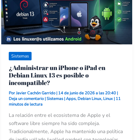
Debian
Linux
13
es
posible
o
incompatible?
Sistemas
¿Administrar un iPhone o iPad en
Debian Linux 13 es posible o
incompatible?
Por
Javier Cachón Garrido
|
14 de junio de 2026 a las 20:40
|
Deja un comentario
|
Sistemas
|
Apps
,
Debian Linux
,
Linux
|
11
minutos de lectura
La relación entre el ecosistema de Apple y el
software libre siempre ha sido compleja.
Tradicionalmente, Apple ha mantenido una política
de jardín vallado (walled garden) con tecnologías