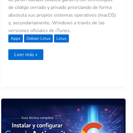
de código cerrado y privado priorizando de forma
absoluta sus propios sistemas operativos (macOS)
y, secundariamente, Windows a través de las
versiones oficiales de iTunes.
Apps
Debian Linux
Linux
Leer más »
Guía
técnica
para
instalar
y
configurar
Google