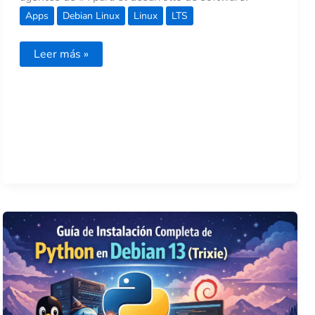
Apps
Debian Linux
Linux
LTS
Leer más »
Guía
de
instalación
completa
del
lenguaje
de
programación
Python