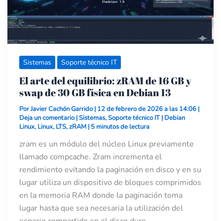
swap
de
30
GB
física
en
Debian
13
Sistemas
Soporte técnico IT
El arte del equilibrio: zRAM de 16 GB y
swap de 30 GB física en Debian 13
Por
Javier Cachón Garrido
|
12 de febrero de 2026 a las 14:06
|
Deja un comentario
|
Sistemas
,
Soporte técnico IT
|
Debian
Linux
,
Linux
,
LTS
,
zRAM
|
5 minutos de lectura
zram es un módulo del núcleo Linux previamente
llamado compcache. Zram incrementa el
rendimiento evitando la paginación en disco y en su
lugar utiliza un dispositivo de bloques comprimidos
en la memoria RAM donde la paginación toma
lugar hasta que sea necesaria la utilización del
espacio compartido en el disco duro.