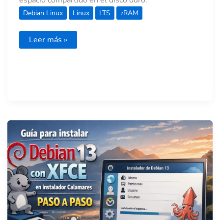
Debian Linux
Linux
LTS
zRAM
Leer más »
Guía
para
instalar
Debian
13
con
XFCE
en
instalador
Calamares
paso
a
paso.