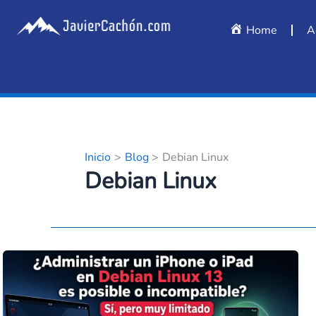
Ir
al
Home
A
contenido
Inicio
Blog
Debian Linux
Debian Linux
¿Administrar
un
iPhone
o
iPad
en