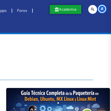
Academia
pps
Foros
Guía
técnica
completa
de
la
paquetería