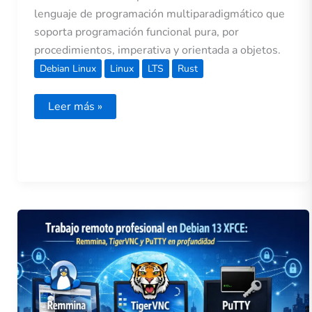
lenguaje de programación multiparadigmático que
soporta programación funcional pura, por
procedimientos, imperativa y orientada a objetos.
Debian Linux
Linux
LTS
Rust
Leer más »
Trabajo
remoto
profesional
en
Debian
13
XFCE:
Remmina,
TigerVNC