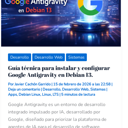
Antigravity
en
Debian
13.
Desarrollo
Desarrollo Web
Sistemas
Guía técnica para instalar y configurar
Google Antigravity en Debian 13.
Por
Javier Cachón Garrido
|
15 de febrero de 2026 a las 22:58
|
Deja un comentario
|
Desarrollo
,
Desarrollo Web
,
Sistemas
|
Apps
,
Debian Linux
,
Linux
,
LTS
|
5 minutos de lectura
Google Antigravity es un entorno de desarrollo
integrado impulsado por IA, desarrollado por
Google, diseñado para priorizar la plataforma de
agentes de IA para el desarrollo de software.