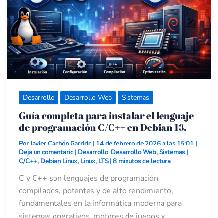
programación
C/C++
en
Debian
13.
Desarrollo
Desarrollo Web
Sistemas
Guía completa para instalar el lenguaje
de programación C/C++ en Debian 13.
Por
Javier Cachón Garrido
|
14 de febrero de 2026 a las 15:01
|
Deja un comentario
|
Desarrollo
,
Desarrollo Web
,
Sistemas
|
C/C++
,
Debian Linux
,
Linux
,
LTS
|
8 minutos de lectura
C y C++ son lenguajes de programación
compilados, potentes y de alto rendimiento,
fundamentales en la informática moderna para
sistemas operativos, motores de juegos y