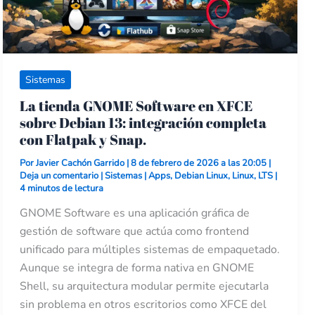
y
Snap.
Sistemas
La tienda GNOME Software en XFCE
sobre Debian 13: integración completa
con Flatpak y Snap.
Por
Javier Cachón Garrido
|
8 de febrero de 2026 a las 20:05
|
Deja un comentario
|
Sistemas
|
Apps
,
Debian Linux
,
Linux
,
LTS
|
4 minutos de lectura
GNOME Software es una aplicación gráfica de
gestión de software que actúa como frontend
unificado para múltiples sistemas de empaquetado.
Aunque se integra de forma nativa en GNOME
Shell, su arquitectura modular permite ejecutarla
sin problema en otros escritorios como XFCE del