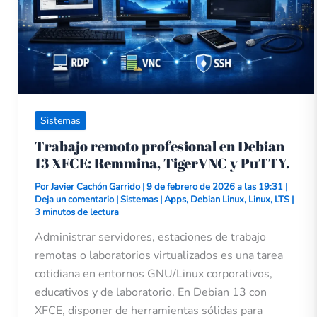
y
PuTTY.
Sistemas
Trabajo remoto profesional en Debian
13 XFCE: Remmina, TigerVNC y PuTTY.
Por
Javier Cachón Garrido
|
9 de febrero de 2026 a las 19:31
|
Deja un comentario
|
Sistemas
|
Apps
,
Debian Linux
,
Linux
,
LTS
|
3 minutos de lectura
Administrar servidores, estaciones de trabajo
remotas o laboratorios virtualizados es una tarea
cotidiana en entornos GNU/Linux corporativos,
educativos y de laboratorio. En Debian 13 con
XFCE, disponer de herramientas sólidas para