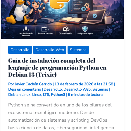
en
Debian
13
(Trixie)
Desarrollo
Desarrollo Web
Sistemas
Guía de instalación completa del
lenguaje de programación Python en
Debian 13 (Trixie)
Por
Javier Cachón Garrido
|
13 de febrero de 2026 a las 21:58
|
Deja un comentario
|
Desarrollo
,
Desarrollo Web
,
Sistemas
|
Debian Linux
,
Linux
,
LTS
,
Python3
|
6 minutos de lectura
Python se ha convertido en uno de los pilares del
ecosistema tecnológico moderno. Desde
automatización de sistemas y scripting DevOps
hasta ciencia de datos, ciberseguridad, inteligencia