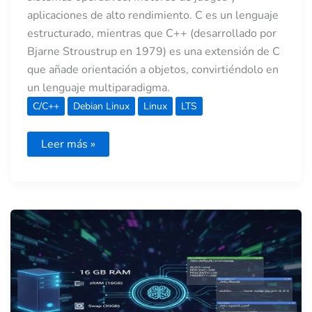
aplicaciones de alto rendimiento. C es un lenguaje
estructurado, mientras que C++ (desarrollado por
Bjarne Stroustrup en 1979) es una extensión de C
que añade orientación a objetos, convirtiéndolo en
un lenguaje multiparadigma.
C/C++
Debian Linux
Linux
LTS
Leer más »
El
arte
del
equilibrio:
zRAM
de
16
GB
y