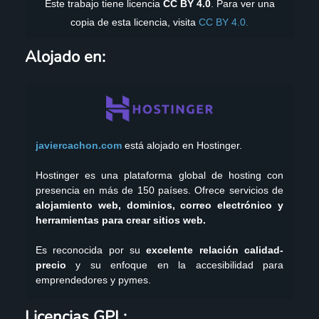
Este trabajo tiene licencia
CC BY 4.0
. Para ver una
copia de esta licencia, visita
CC BY 4.0.
Alojado en:
javiercachon.com
está alojado en Hostinger.
Hostinger es una plataforma global de hosting con
presencia en más de 150 países. Ofrece servicios de
alojamiento web, dominios, correo electrónico y
herramientas para crear sitios web.
Es reconocida por su
excelente relación calidad-
precio
y su enfoque en la accesibilidad para
emprendedores y pymes.
YouTube
GitHub
Twitch
X
X
Instagram
TikTok
LinkedIn
Facebook
WordPress
Telegram
Mastodon
Licencias GPL: