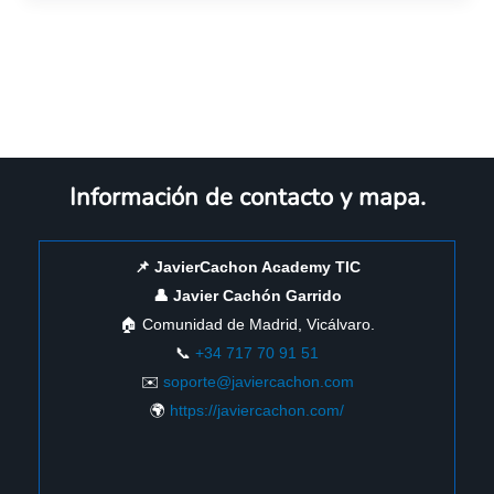
Información de contacto y mapa.
📌 JavierCachon Academy TIC
👤 Javier Cachón Garrido
🏠 Comunidad de Madrid, Vicálvaro.
📞
+34 717 70 91 51
✉️
soporte@javiercachon.com
🌍
https://javiercachon.com/