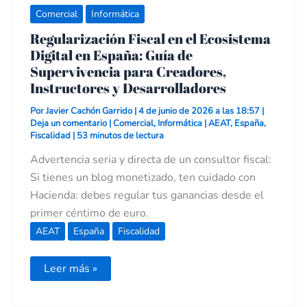
Desarrolladores
Comercial
Informática
Regularización Fiscal en el Ecosistema
Digital en España: Guía de
Supervivencia para Creadores,
Instructores y Desarrolladores
Por
Javier Cachón Garrido
|
4 de junio de 2026 a las 18:57
|
Deja un comentario
|
Comercial
,
Informática
|
AEAT
,
España
,
Fiscalidad
|
53 minutos de lectura
Advertencia seria y directa de un consultor fiscal:
Si tienes un blog monetizado, ten cuidado con
Hacienda: debes regular tus ganancias desde el
primer céntimo de euro.
AEAT
España
Fiscalidad
Leer más »