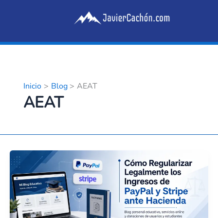
Ir
al
contenido
Inicio
Blog
AEAT
AEAT
Guía
Técnica:
Cómo
Regularizar
Legalmente
los
Ingresos
de
PayPal