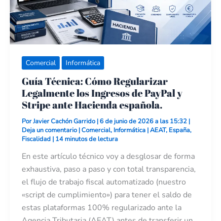
y
Stripe
ante
Hacienda
española.
Comercial
Informática
Guía Técnica: Cómo Regularizar
Legalmente los Ingresos de PayPal y
Stripe ante Hacienda española.
Por
Javier Cachón Garrido
|
6 de junio de 2026 a las 15:32
|
Deja un comentario
|
Comercial
,
Informática
|
AEAT
,
España
,
Fiscalidad
|
14 minutos de lectura
En este artículo técnico voy a desglosar de forma
exhaustiva, paso a paso y con total transparencia,
el flujo de trabajo fiscal automatizado (nuestro
«script de cumplimiento») para tener el saldo de
estas plataformas 100% regularizado ante la
Agencia Tributaria (AEAT) antes de transferir un