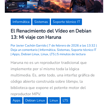
Informática
Sistemas
Soporte técnico IT
El Renacimiento del Vídeo en Debian
13: Mi viaje con Haruna
Por
Javier Cachón Garrido
|
7 de febrero de 2026 a las 13:32
|
Deja un comentario
|
Informática
,
Sistemas
,
Soporte técnico IT
|
Apps
,
Debian Linux
,
Linux
,
LTS
|
5 minutos de lectura
Haruna no es un reproductor tradicional que
implemente por sí mismo toda la lógica
multimedia. Es, ante todo, una interfaz gráfica de
código abierto construida sobre libmpv, la
biblioteca que expone el potente motor del
reproductor MPV.
Apps
Debian Linux
Linux
LTS