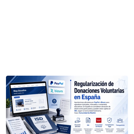
Guía
Práctica:
Regularización
de
Donaciones
voluntarias
a
tu
blog
en
España.