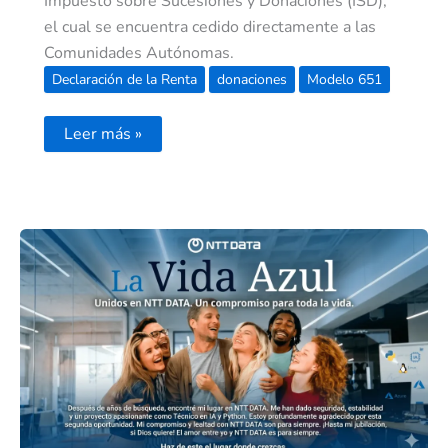
Impuesto sobre Sucesiones y Donaciones (ISD),
el cual se encuentra cedido directamente a las
Comunidades Autónomas.
Declaración de la Renta
donaciones
Modelo 651
Leer más »
Una
nueva
etapa
en
mi
vida,
un
compromiso
eterno:
Mi
llegada
a
NTT
DATA