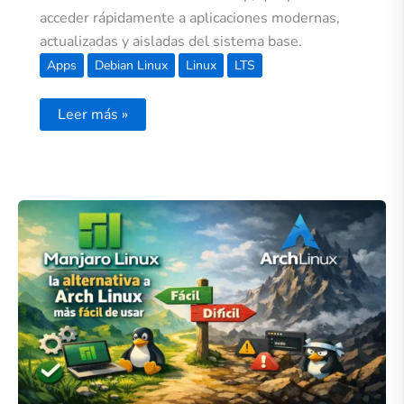
acceder rápidamente a aplicaciones modernas,
actualizadas y aisladas del sistema base.
Apps
Debian Linux
Linux
LTS
Leer más »
Manjaro
Linux:
la
alternativa
a
Arch
Linux
más
fácil
de
usar