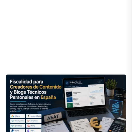
Regularización
Fiscal
en
el
Ecosistema
Digital
en
España:
Guía
de
Supervivencia
para