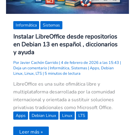
Informática
Sistemas
Instalar LibreOffice desde repositorios
en Debian 13 en español , diccionarios
y ayuda
Por
Javier Cachón Garrido
|
4 de febrero de 2026 a las 15:43
|
Deja un comentario
|
Informática
,
Sistemas
|
Apps
,
Debian
Linux
,
Linux
,
LTS
|
5 minutos de lectura
LibreOffice es una suite ofimática libre y
multiplataforma desarrollada por la comunidad
internacional y orientada a sustituir soluciones
privativas tradicionales como Microsoft Office.
Apps
Debian Linux
Linux
LTS
Leer más »