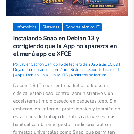
menú
app
de
XFCE
Informática
Sistemas
Soporte técnico IT
Instalando Snap en Debian 13 y
corrigiendo que la App no aparezca en
el menú app de XFCE
Por
Javier Cachón Garrido
|
6 de febrero de 2026 a las 15:09
|
Deja un comentario
|
Informática
,
Sistemas
,
Soporte técnico IT
|
Apps
,
Debian Linux
,
Linux
,
LTS
|
4 minutos de lectura
Debian 13 (Trixie) continúa fiel a su filosofía
clásica: estabilidad, control administrativo y un
ecosistema limpio basado en paquetes .deb. Sin
embargo, en entornos profesionales y también en
estaciones de trabajo docentes cada vez es más
habitual combinar el gestor tradicional apt con
formatos universales como Snap, que permiten