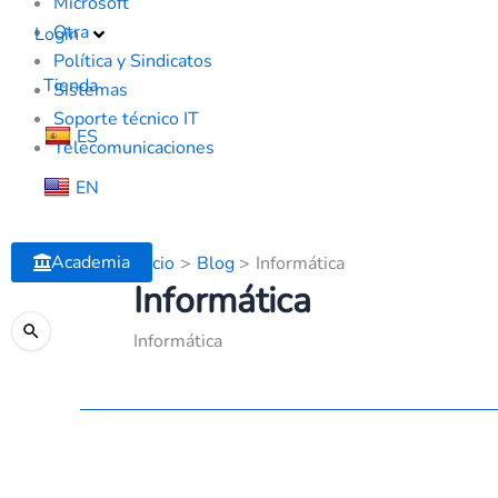
Microsoft
Otra
Login
Política y Sindicatos
Tienda
Sistemas
Soporte técnico IT
ES
Telecomunicaciones
EN
Academia
Inicio
Blog
Informática
Informática
Informática