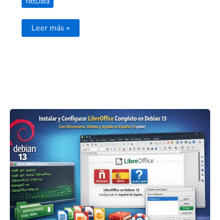
NttData
Leer más »
Instalar
LibreOffice
desde
repositorios
en
Debian
13
en
español
,
diccionarios
y
ayuda