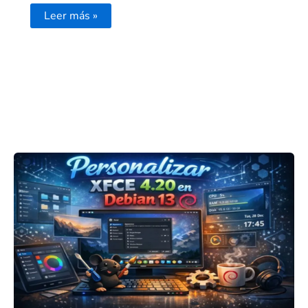
Leer más »
Personalizar
XFCE
4.20
en
Debian
13