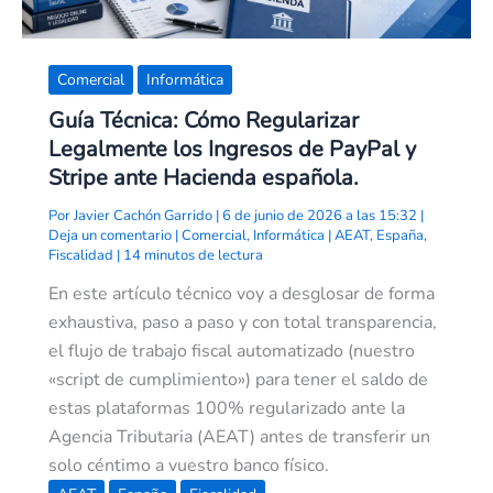
Hacienda
española.
Comercial
Informática
Guía Técnica: Cómo Regularizar
Legalmente los Ingresos de PayPal y
Stripe ante Hacienda española.
Por
Javier Cachón Garrido
|
6 de junio de 2026 a las 15:32
|
Deja un comentario
|
Comercial
,
Informática
|
AEAT
,
España
,
Fiscalidad
|
14 minutos de lectura
En este artículo técnico voy a desglosar de forma
exhaustiva, paso a paso y con total transparencia,
el flujo de trabajo fiscal automatizado (nuestro
«script de cumplimiento») para tener el saldo de
estas plataformas 100% regularizado ante la
Agencia Tributaria (AEAT) antes de transferir un
solo céntimo a vuestro banco físico.