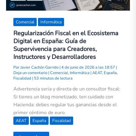
Creadores,
Instructores
y
Desarrolladores
Comercial
Informática
Regularización Fiscal en el Ecosistema
Digital en España: Guía de
Supervivencia para Creadores,
Instructores y Desarrolladores
Por
Javier Cachón Garrido
|
4 de junio de 2026 a las 18:57
|
Deja un comentario
|
Comercial
,
Informática
|
AEAT
,
España
,
Fiscalidad
|
53 minutos de lectura
Advertencia seria y directa de un consultor fiscal:
Si tienes un blog monetizado, ten cuidado con
Hacienda: debes regular tus ganancias desde el
primer céntimo de euro.
AEAT
España
Fiscalidad