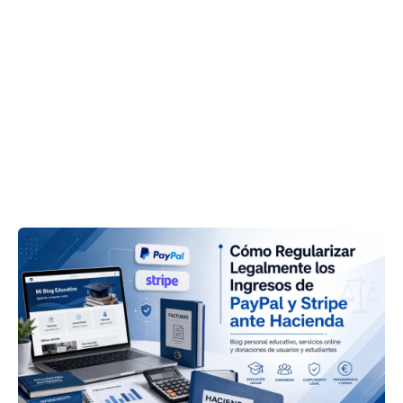
Guía
Técnica:
Cómo
Regularizar
Legalmente
los
Ingresos
de
PayPal
y
Stripe
ante