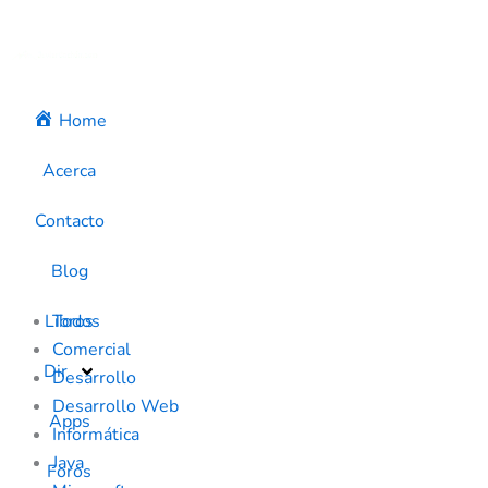
Ir
Filter
al
posts
contenido
by
category
Home
Acerca
Contacto
Blog
Libros
Todos
Comercial
Dir
Desarrollo
Desarrollo Web
Apps
Informática
Java
Foros