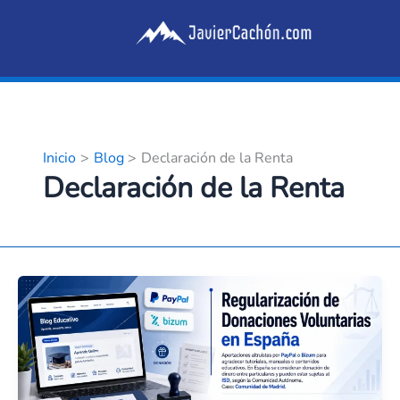
Ir
al
contenido
Inicio
Blog
Declaración de la Renta
Declaración de la Renta
Guía
Práctica:
Regularización
de
Donaciones
voluntarias
a
tu
blog