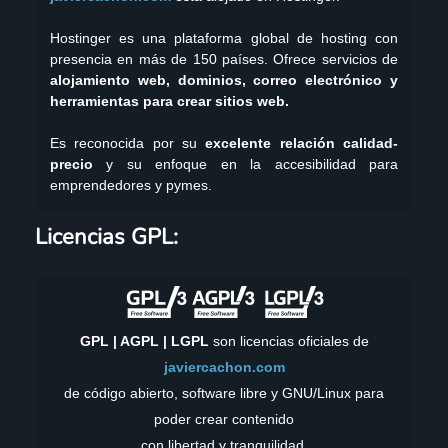
Hostinger es una plataforma global de hosting con
presencia en más de 150 países. Ofrece servicios de
alojamiento web, dominios, correo electrónico y
herramientas para crear sitios web.
Es reconocida por su
excelente relación calidad-
precio
y su enfoque en la accesibilidad para
emprendedores y pymes.
YouTube
GitHub
Twitch
X
X
Instagram
TikTok
LinkedIn
Facebook
WordPress
Telegram
Mastodon
Licencias GPL:
GPL | AGPL | LGPL
son licencias oficiales de
javiercachon.com
de código abierto, software libre y GNU/Linux para
poder crear contenido
con libertad y tranquilidad.