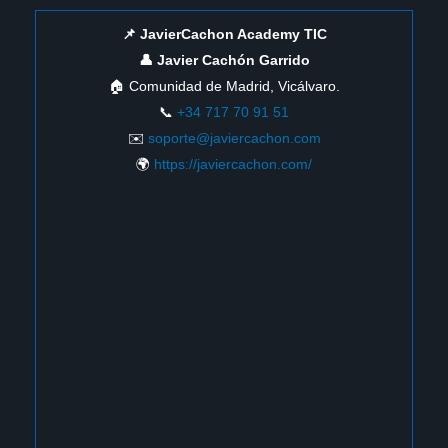
📌 JavierCachon Academy TIC
👤 Javier Cachón Garrido
🏠 Comunidad de Madrid, Vicálvaro.
📞
+34 717 70 91 51
✉️
soporte@javiercachon.com
🌍
https://javiercachon.com/