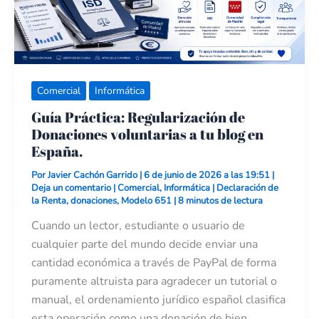
en
España.
Comercial
Informática
Guía Práctica: Regularización de
Donaciones voluntarias a tu blog en
España.
Por
Javier Cachón Garrido
|
6 de junio de 2026 a las 19:51
|
Deja un comentario
|
Comercial
,
Informática
|
Declaración de
la Renta
,
donaciones
,
Modelo 651
|
8 minutos de lectura
Cuando un lector, estudiante o usuario de
cualquier parte del mundo decide enviar una
cantidad económica a través de PayPal de forma
puramente altruista para agradecer un tutorial o
manual, el ordenamiento jurídico español clasifica
esta operación como una donación de bien