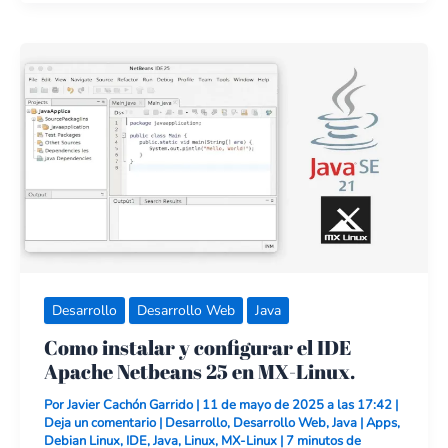
Como
instalar
y
configurar
el
IDE
Apache
Netbeans
25
en
MX-
Linux.
Desarrollo
Desarrollo Web
Java
Como instalar y configurar el IDE
Apache Netbeans 25 en MX-Linux.
Por
Javier Cachón Garrido
|
11 de mayo de 2025 a las 17:42
|
Deja un comentario
|
Desarrollo
,
Desarrollo Web
,
Java
|
Apps
,
Debian Linux
,
IDE
,
Java
,
Linux
,
MX-Linux
|
7 minutos de