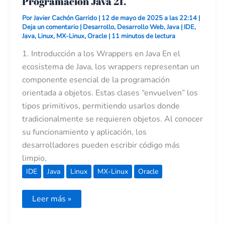
Programación Java 21.
Por
Javier Cachón Garrido
|
12 de mayo de 2025 a las 22:14
|
Deja un comentario
|
Desarrollo
,
Desarrollo Web
,
Java
|
IDE
,
Java
,
Linux
,
MX-Linux
,
Oracle
|
11 minutos de lectura
1. Introducción a los Wrappers en Java En el
ecosistema de Java, los wrappers representan un
componente esencial de la programación
orientada a objetos. Estas clases “envuelven” los
tipos primitivos, permitiendo usarlos donde
tradicionalmente se requieren objetos. Al conocer
su funcionamiento y aplicación, los
desarrolladores pueden escribir código más
limpio,
IDE
Java
Linux
MX-Linux
Oracle
Leer más »