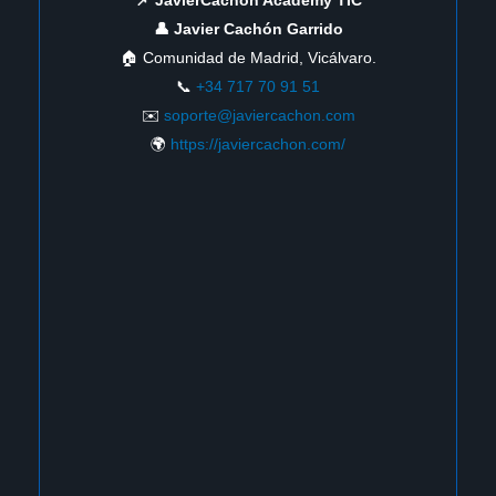
📌 JavierCachon Academy TIC
👤 Javier Cachón Garrido
🏠 Comunidad de Madrid, Vicálvaro.
📞
+34 717 70 91 51
✉️
soporte@javiercachon.com
🌍
https://javiercachon.com/