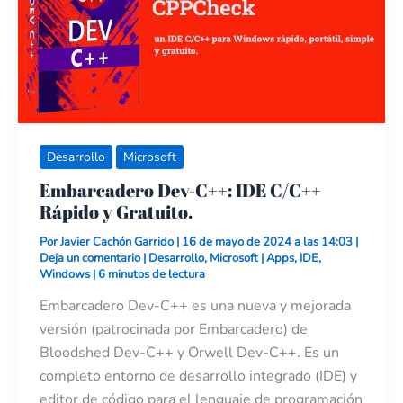
y
Gratuito.
Desarrollo
Microsoft
Embarcadero Dev-C++: IDE C/C++
Rápido y Gratuito.
Por
Javier Cachón Garrido
|
16 de mayo de 2024 a las 14:03
|
Deja un comentario
|
Desarrollo
,
Microsoft
|
Apps
,
IDE
,
Windows
|
6 minutos de lectura
Embarcadero Dev-C++ es una nueva y mejorada
versión (patrocinada por Embarcadero) de
Bloodshed Dev-C++ y Orwell Dev-C++. Es un
completo entorno de desarrollo integrado (IDE) y
editor de código para el lenguaje de programación