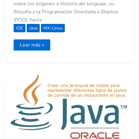
sobre los orígenes e historia del lenguaje, su
filosofía y la Programación Orientada a Objetos
(POO), hasta
IDE
Java
MX-Linux
Leer más »
Crear
una
jerarquía
de
clases
para
representar
diferentes
tipos
de
platos
de
comida