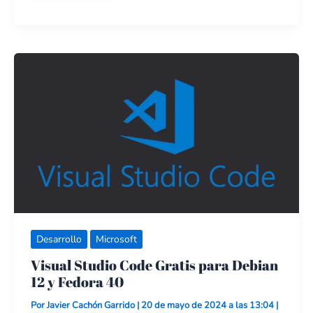
Visual
Studio
Code
Gratis
para
Debian
12
y
Fedora
40
Desarrollo
Microsoft
Visual Studio Code Gratis para Debian
12 y Fedora 40
Por
Javier Cachón Garrido
|
20 de mayo de 2024 a las 13:04
|