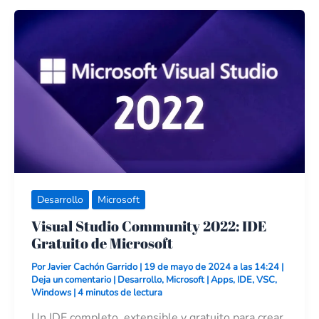
Visual
Studio
Community
2022:
IDE
Gratuito
de
Microsoft
Desarrollo
Microsoft
Visual Studio Community 2022: IDE
Gratuito de Microsoft
Por
Javier Cachón Garrido
|
19 de mayo de 2024 a las 14:24
|
Deja un comentario
|
Desarrollo
,
Microsoft
|
Apps
,
IDE
,
VSC
,
Windows
|
4 minutos de lectura
Un IDE completo, extensible y gratuito para crear