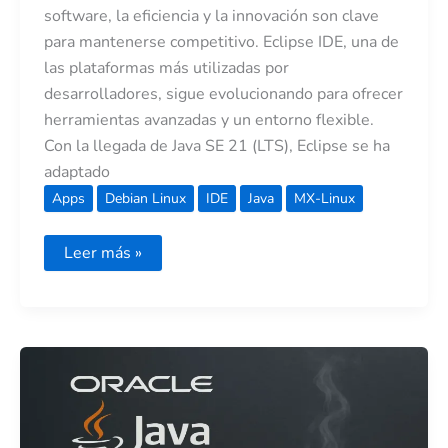
software, la eficiencia y la innovación son clave
para mantenerse competitivo. Eclipse IDE, una de
las plataformas más utilizadas por
desarrolladores, sigue evolucionando para ofrecer
herramientas avanzadas y un entorno flexible.
Con la llegada de Java SE 21 (LTS), Eclipse se ha
adaptado
Apps
Debian Linux
IDE
Java
MX-Linux
Leer más »
Capítulo
1:
Introducción
a
la
programación