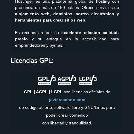
Hostinger es una plataforma global de hosting con
presencia en más de 150 países. Ofrece servicios de
alojamiento web, dominios, correo electrónico y
herramientas para crear sitios web.
Es reconocida por su
excelente relación calidad-
precio
y su enfoque en la accesibilidad para
emprendedores y pymes.
YouTube
GitHub
Twitch
X
X
Instagram
TikTok
LinkedIn
Facebook
WordPress
Telegram
Mastodon
Licencias GPL:
GPL | AGPL | LGPL
son licencias oficiales de
javiercachon.com
de código abierto, software libre y GNU/Linux para
poder crear contenido
con libertad y tranquilidad.