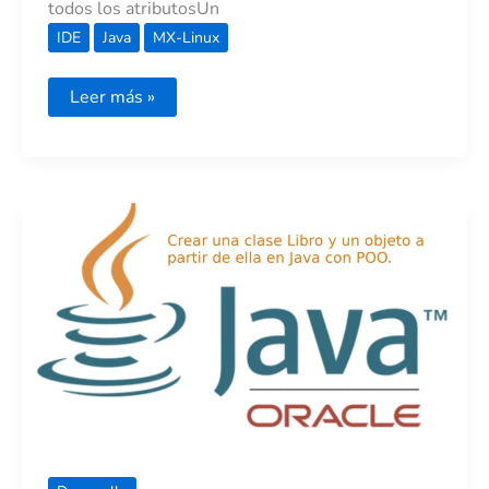
todos los atributosUn
IDE
Java
MX-Linux
Leer más »
Crear
una
clase
Libro
y
un
objeto
a
partir
de
ella
en
Java
con
el
metodo
Main