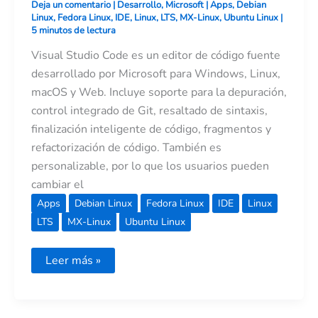
Deja un comentario
|
Desarrollo
,
Microsoft
|
Apps
,
Debian
Linux
,
Fedora Linux
,
IDE
,
Linux
,
LTS
,
MX-Linux
,
Ubuntu Linux
|
5 minutos de lectura
Visual Studio Code es un editor de código fuente
desarrollado por Microsoft para Windows, Linux,
macOS y Web. Incluye soporte para la depuración,
control integrado de Git, resaltado de sintaxis,
finalización inteligente de código, fragmentos y
refactorización de código. También es
personalizable, por lo que los usuarios pueden
cambiar el
Apps
Debian Linux
Fedora Linux
IDE
Linux
LTS
MX-Linux
Ubuntu Linux
Leer más »