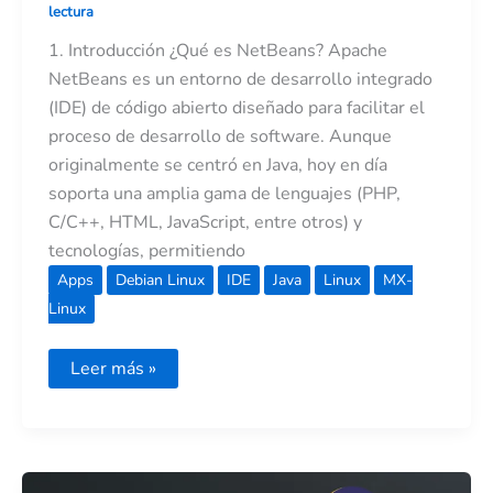
lectura
1. Introducción ¿Qué es NetBeans? Apache
NetBeans es un entorno de desarrollo integrado
(IDE) de código abierto diseñado para facilitar el
proceso de desarrollo de software. Aunque
originalmente se centró en Java, hoy en día
soporta una amplia gama de lenguajes (PHP,
C/C++, HTML, JavaScript, entre otros) y
tecnologías, permitiendo
Apps
Debian Linux
IDE
Java
Linux
MX-
Linux
Leer más »
Capítulo