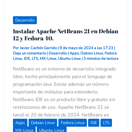
Desarrollo
Instalar Apache NetBeans 21 en Debian
12 y Fedora 40.
Por
Javier Cachón Garrido
|
9 de mayo de 2024 a las 17:23
|
Deja un comentario
|
Desarrollo
|
Apps
,
Debian Linux
,
Fedora
Linux
,
IDE
,
LTS
,
MX-Linux
,
Ubuntu Linux
|
3 minutos de lectura
NetBeans es un entorno de desarrollo integrado
libre, hecho principalmente para el lenguaje de
programación Java. Existe además un número
importante de módulos para extenderlo.
NetBeans IDE​ es un producto libre y gratuito sin
restricciones de uso. Apache NetBeans 21 se
lanzó el 20 de febrero de 2024. NetBeans es
Apps
Debian Linux
Fedora Linux
IDE
LTS
MX-Linux
Ubuntu Linux