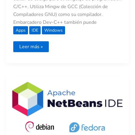
C/C++. Utiliza Mingw de GCC (Colección de
Compiladores GNU) como su compilador.
Embarcadero Dev-C++ también puede
Apps
IDE
Windows
Leer más »
Instalar
Apache
NetBeans
21
en
Debian
12
y
Fedora
40.