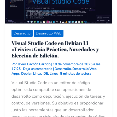
Novedades
y
Elección
de
Edición.
Desarrollo
Desarrollo Web
Visual Studio Code en Debian 13
«Trixie»: Guía Práctica, Novedades y
Elección de Edición.
Por
Javier Cachón Garrido
|
18 de noviembre de 2025 a las
17:25
|
Deja un comentario
|
Desarrollo
,
Desarrollo Web
|
Apps
,
Debian Linux
,
IDE
,
Linux
|
8 minutos de lectura
Visual Studio Code es un editor de código
optimizado compatible con operaciones de
desarrollo como depuración, ejecución de tareas y
control de versiones. Su objetivo es proporcionar
justo las herramientas que un desarrollador
necesita para un ciclo rápido de creación de código