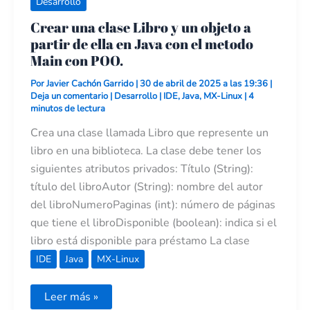
Desarrollo
con
POO.
Crear una clase Libro y un objeto a
partir de ella en Java con el metodo
Main con POO.
Por
Javier Cachón Garrido
|
30 de abril de 2025 a las 19:36
|
Deja un comentario
|
Desarrollo
|
IDE
,
Java
,
MX-Linux
|
4
minutos de lectura
Crea una clase llamada Libro que represente un
libro en una biblioteca. La clase debe tener los
siguientes atributos privados: Título (String):
título del libroAutor (String): nombre del autor
del libroNumeroPaginas (int): número de páginas
que tiene el libroDisponible (boolean): indica si el
libro está disponible para préstamo La clase
IDE
Java
MX-Linux
Leer más »