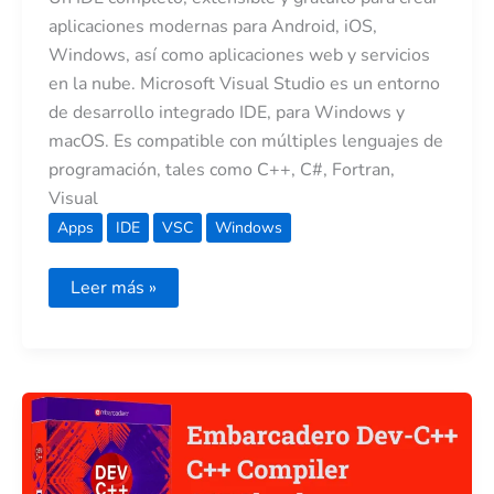
aplicaciones modernas para Android, iOS,
Windows, así como aplicaciones web y servicios
en la nube. Microsoft Visual Studio es un entorno
de desarrollo integrado IDE, para Windows y
macOS. Es compatible con múltiples lenguajes de
programación, tales como C++, C#, Fortran,
Visual
Apps
IDE
VSC
Windows
Leer más »
Embarcadero
Dev-
C++:
IDE
C/C++
Rápido