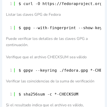
1
$ curl -O https:
//fedoraproject
.org
/f
Listar las claves GPG de Fedora
1
$ gpg --with-fingerprint --show-keys 
Puede verificar los detalles de las claves GPG a
continuación.
Verifique que el archivo CHECKSUM sea válido
1
$ gpgv --keyring .
/fedora
.gpg *-CHECK
Verificar las coincidencias de la suma de verificación
1
$ sha256sum -c *-CHECKSUM
Si el resultado indica que el archivo es válido,