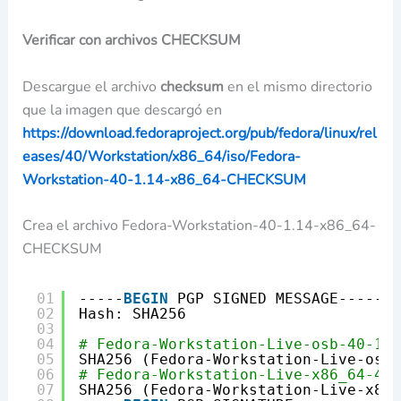
Verificar con archivos CHECKSUM
Descargue el archivo
checksum
en el mismo directorio
que la imagen que descargó en
https://download.fedoraproject.org/pub/fedora/linux/rel
eases/40/Workstation/x86_64/iso/Fedora-
Workstation-40-1.14-x86_64-CHECKSUM
Crea el archivo Fedora-Workstation-40-1.14-x86_64-
CHECKSUM
01
-----
BEGIN
PGP SIGNED MESSAGE-----
02
Hash: SHA256
03
04
# Fedora-Workstation-Live-osb-40-1.1
05
SHA256 (Fedora-Workstation-Live-osb-
06
# Fedora-Workstation-Live-x86_64-40-
07
SHA256 (Fedora-Workstation-Live-x86_