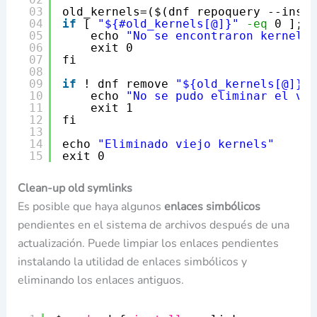
03
old_kernels=($(dnf repoquery --insta
04
if
[ 
"${#old_kernels[@]}"
-eq
0 ]; t
05
echo 
"No se encontraron kernels 
06
exit 0
07
fi
08
09
if
! dnf remove 
"${old_kernels[@]}"
;
10
echo 
"No se pudo eliminar el vie
11
exit 1
12
fi
13
14
echo 
"Eliminado viejo kernels"
15
exit 0
Clean-up old symlinks
Es posible que haya algunos
enlaces simbólicos
pendientes en el sistema de archivos después de una
actualización. Puede limpiar los enlaces pendientes
instalando la utilidad de enlaces simbólicos y
eliminando los enlaces antiguos.