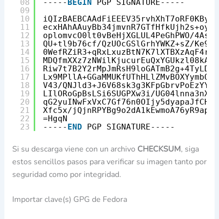
08
-----
BEGIN
PGP SIGNATURE-----
09
10
iQIzBAEBCAAdFiEEEV35rvhXhT7oRF0KBydw
11
ecxHAhAAuyBb34jmvnR7GTfHfkUjh2s+oyn4
12
oplomvcO0lt0vBeHjXGLUL4PeGhPWO/4As9h
13
QU+tl9b76cf/QzUOcGSlGrhYWKZ+sZ/Ke9G8
14
0WefRZiR3+qRxLxuzBtN7K7lXTBXzAqF4rTP
15
MDQfmXXz7zNWilKjucurEuQxYGUkzl08kAHE
16
Riw7t7B2Y2rMpJmRsH9loGATmB2g+4TyLDcO
17
Lx9MPllA+GGaMMUKfUThHLlZMvBOXYymbOlK
18
V43/QNJld3+J6V68sk3g3KFpGbrvPoEzYYMX
19
LIlORoGpBsLSi6SUGPXw3i/UG04lnna3nX5I
20
qG2yuINwFxVxC7Gf76n0OIjy5dyapaJfCHWe
21
Xfc5x/jQjnRPYBg9o2dA1kEwmoA76yR9apSo
22
=HgqN
23
-----
END
PGP SIGNATURE-----
Si su descarga viene con un archivo
CHECKSUM
, siga
estos sencillos pasos para verificar su imagen tanto por
seguridad como por integridad.
Importar clave(s) GPG de Fedora