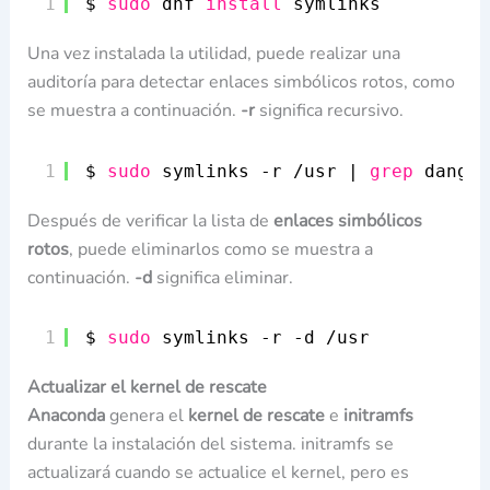
1
$ 
sudo
dnf 
install
symlinks
Una vez instalada la utilidad, puede realizar una
auditoría para detectar enlaces simbólicos rotos, como
se muestra a continuación.
-r
significa recursivo.
1
$ 
sudo
symlinks -r 
/usr
| 
grep
dangli
Después de verificar la lista de
enlaces simbólicos
rotos
, puede eliminarlos como se muestra a
continuación.
-d
significa eliminar.
1
$ 
sudo
symlinks -r -d 
/usr
Actualizar el kernel de rescate
Anaconda
genera el
kernel de rescate
e
initramfs
durante la instalación del sistema. initramfs se
actualizará cuando se actualice el kernel, pero es