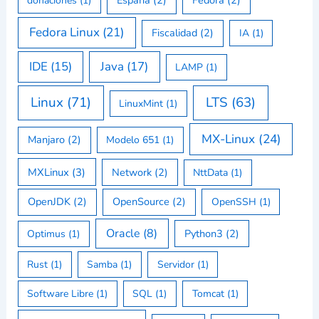
España
(2)
Fedora
(2)
donaciones
(1)
Fedora Linux
(21)
Fiscalidad
(2)
IA
(1)
IDE
(15)
Java
(17)
LAMP
(1)
Linux
(71)
LTS
(63)
LinuxMint
(1)
MX-Linux
(24)
Manjaro
(2)
Modelo 651
(1)
MXLinux
(3)
Network
(2)
NttData
(1)
OpenJDK
(2)
OpenSource
(2)
OpenSSH
(1)
Oracle
(8)
Python3
(2)
Optimus
(1)
Rust
(1)
Samba
(1)
Servidor
(1)
Software Libre
(1)
SQL
(1)
Tomcat
(1)