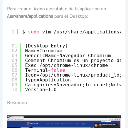
Para crear el icono ejecutable de la aplicación en
/usr/share/applications
para el Desktop:
1
$ 
sudo
vim 
/usr/share/applications/ch
01
[Desktop Entry]
02
Name=Chromium
03
GenericName=Navegador Chromium
04
Comment=Chromium es un proyecto de n
05
Exec=
/opt/chrome-linux/chrome
06
Terminal=
false
07
Icon=
/opt/chrome-linux/product_logo_
08
Type=Application
09
Categories=Navegador;Internet;Networ
10
Version=1.0
Resumen