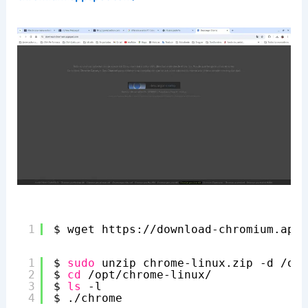
1
$ wget https:
//download-chromium
.apps
1
$ 
sudo
unzip chrome-linux.zip -d 
/opt
2
$ 
cd
/opt/chrome-linux/
3
$ 
ls
-l
4
$ .
/chrome