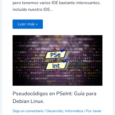
pero tenemos varios IDE bastante interesantes,
incluido nuestro IDE…
Leer más »
Pseudocódigos en PSeInt: Guía para
Debian Linux.
Deja un comentario
/
Desarrollo
,
Informática
/ Por
Javier