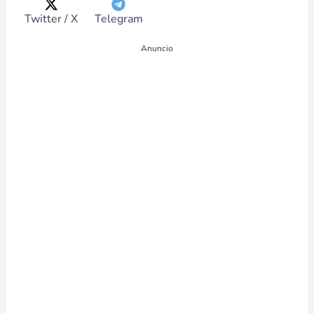
g
r
ó
Twitter / X
Telegram
n
i
Anuncio
c
o