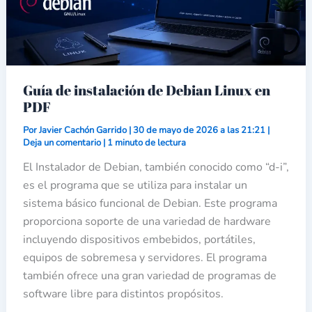
g
r
ó
n
i
c
o
Guía de instalación de Debian Linux en
PDF
Por
Javier Cachón Garrido
|
30 de mayo de 2026 a las 21:21
|
Deja un comentario
|
1 minuto de lectura
El Instalador de Debian, también conocido como “d-i”,
es el programa que se utiliza para instalar un
sistema básico funcional de Debian. Este programa
proporciona soporte de una variedad de hardware
incluyendo dispositivos embebidos, portátiles,
equipos de sobremesa y servidores. El programa
también ofrece una gran variedad de programas de
software libre para distintos propósitos.