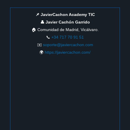
📌 JavierCachon Academy TIC
👤 Javier Cachón Garrido
🏠 Comunidad de Madrid, Vicálvaro.
📞
+34 717 70 91 51
✉️
soporte@javiercachon.com
🌍
https://javiercachon.com/