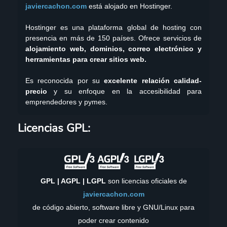
javiercachon.com
está alojado en Hostinger.
Hostinger es una plataforma global de hosting con
presencia en más de 150 países. Ofrece servicios de
alojamiento web, dominios, correo electrónico y
herramientas para crear sitios web.
Es reconocida por su
excelente relación calidad-
precio
y su enfoque en la accesibilidad para
emprendedores y pymes.
YouTube
GitHub
Twitch
X
X
Instagram
TikTok
LinkedIn
Facebook
WordPress
Telegram
Mastodon
Licencias GPL:
GPL | AGPL | LGPL
son licencias oficiales de
javiercachon.com
de código abierto, software libre y GNU/Linux para
poder crear contenido