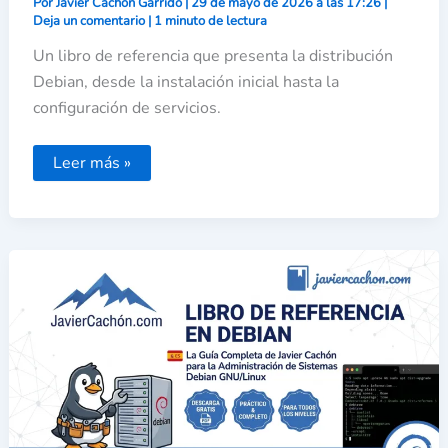
Por
Javier Cachón Garrido
|
29 de mayo de 2026 a las 17:26
|
Deja un comentario
|
1 minuto de lectura
Un libro de referencia que presenta la distribución
Debian, desde la instalación inicial hasta la
configuración de servicios.
Leer más »
Libro
de
Referencia
en
Debian
es
en
formato
PDF