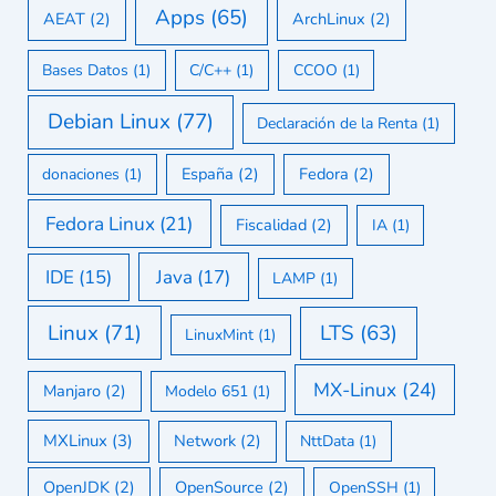
Apps
(65)
AEAT
(2)
ArchLinux
(2)
Bases Datos
(1)
C/C++
(1)
CCOO
(1)
Debian Linux
(77)
Declaración de la Renta
(1)
España
(2)
Fedora
(2)
donaciones
(1)
Fedora Linux
(21)
Fiscalidad
(2)
IA
(1)
IDE
(15)
Java
(17)
LAMP
(1)
Linux
(71)
LTS
(63)
LinuxMint
(1)
MX-Linux
(24)
Manjaro
(2)
Modelo 651
(1)
MXLinux
(3)
Network
(2)
NttData
(1)
OpenJDK
(2)
OpenSource
(2)
OpenSSH
(1)