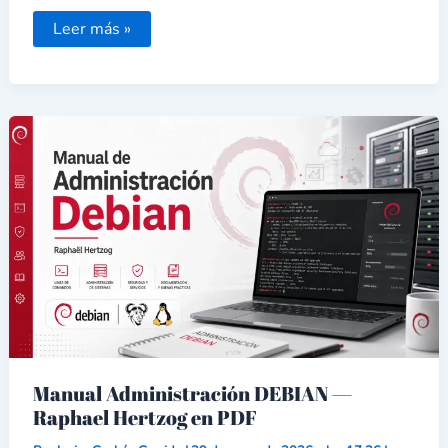
Leer más »
Manual
Administración
DEBIAN
—
Raphael
Hertzog
en
PDF
Manual Administración DEBIAN —
Raphael Hertzog en PDF