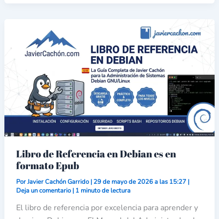
Libro
de
Referencia
en
Debian
es
en
formato
Epub
Libro de Referencia en Debian es en
formato Epub
Por
Javier Cachón Garrido
|
29 de mayo de 2026 a las 15:27
|
Deja un comentario
|
1 minuto de lectura
El libro de referencia por excelencia para aprender y