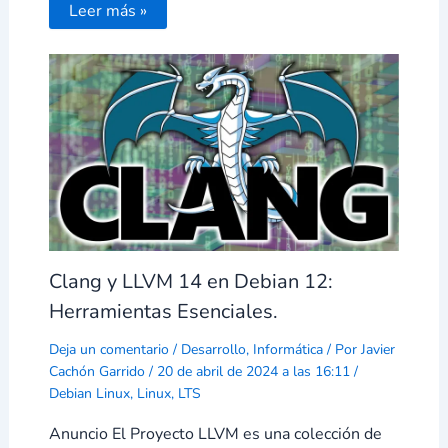
Leer más »
Clang y LLVM 14 en Debian 12:
Herramientas Esenciales.
Deja un comentario
/
Desarrollo
,
Informática
/ Por
Javier
Cachón Garrido
/
20 de abril de 2024 a las 16:11
/
Debian Linux
,
Linux
,
LTS
Anuncio El Proyecto LLVM es una colección de