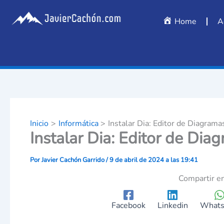
Escribe
Ir
tu
al
Home
A
correo
contenido
electrónico…
Inicio
Informática
Instalar Dia: Editor de Diagrama
Instalar Dia: Editor de Dia
Por
Javier Cachón Garrido
/
9 de abril de 2024 a las 19:41
Compartir en
Facebook
Linkedin
What