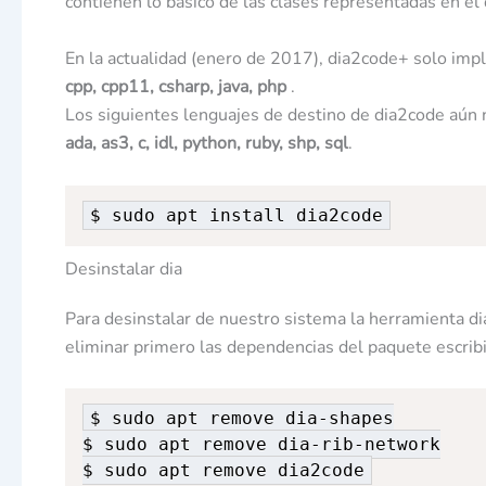
contienen lo básico de las clases representadas en el
En la actualidad (enero de 2017), dia2code+ solo imp
cpp, cpp11, csharp, java, php
.
Los siguientes lenguajes de destino de dia2code aún
ada, as3, c, idl, python, ruby, shp, sql
.
$ sudo apt install dia2code
Desinstalar dia
Para desinstalar de nuestro sistema la herramienta di
eliminar primero las dependencias del paquete escrib
$ sudo apt remove dia-shapes

$ sudo apt remove dia-rib-network

$ sudo apt remove dia2code