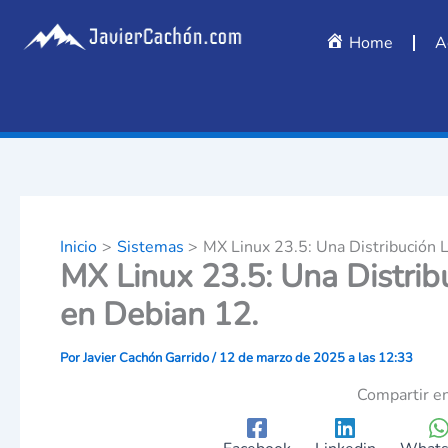
Escribe
Ir
tu
al
Home
A
correo
contenido
electrónico…
Inicio
Sistemas
MX Linux 23.5: Una Distribución 
MX Linux 23.5: Una Distrib
en Debian 12.
Por
Javier Cachón Garrido
/
12 de marzo de 2025 a las 12:33
Compartir en