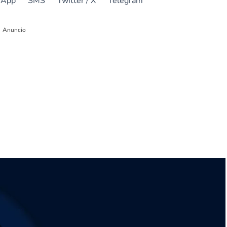
sApp
SMS
Twitter / X
Telegram
Anuncio