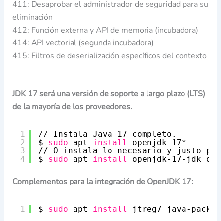
411: Desaprobar el administrador de seguridad para su
eliminación
412: Función externa y API de memoria (incubadora)
414: API vectorial (segunda incubadora)
415: Filtros de deserialización específicos del contexto
JDK 17 será una versión de soporte a largo plazo (LTS)
de la mayoría de los proveedores.
1
//
Instala Java 17 completo.
2
$ 
sudo
apt 
install
openjdk-17*
3
//
O instala lo necesario y justo par
4
$ 
sudo
apt 
install
openjdk-17-jdk ope
Complementos para la integración de OpenJDK 17:
1
$ 
sudo
apt 
install
jtreg7 java-packag