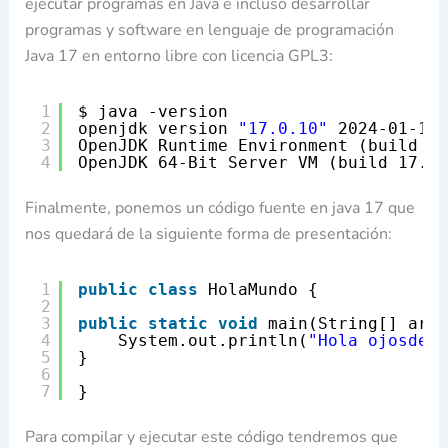
ejecutar programas en Java e incluso desarrollar
programas y software en lenguaje de programación
Java 17 en entorno libre con licencia GPL3:
1
$ java -version
2
openjdk version 
"17.0.10"
2024-01-16
3
OpenJDK Runtime Environment (build 17
4
OpenJDK 64-Bit Server VM (build 17.0.
Finalmente, ponemos un código fuente en java 17 que
nos quedará de la siguiente forma de presentación:
1
public
class
HolaMundo {
2
3
public
static
void
main(String[] args
4
System.out.println(
"Hola ojosdega
5
}
6
7
}
Para compilar y ejecutar este código tendremos que