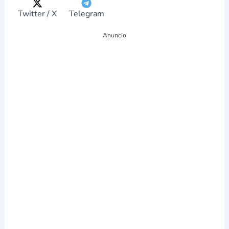
g
r
ó
Twitter / X
Telegram
n
i
Anuncio
c
o