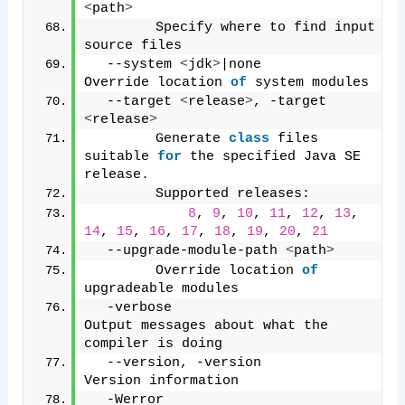
<
path
>
        Specify where to find input 
source files
  --system 
<
jdk
>
|none          
Override location 
of
 system modules
  --target 
<
release
>
, -target 
<
release
>
        Generate 
class
 files 
suitable 
for
 the specified Java SE 
release.
        Supported releases: 
8
, 
9
, 
10
, 
11
, 
12
, 
13
, 
14
, 
15
, 
16
, 
17
, 
18
, 
19
, 
20
, 
21
  --upgrade-module-path 
<
path
>
        Override location 
of
upgradeable modules
  -verbose                     
Output messages about what the 
compiler is doing
  --version, -version          
Version information
  -Werror                      