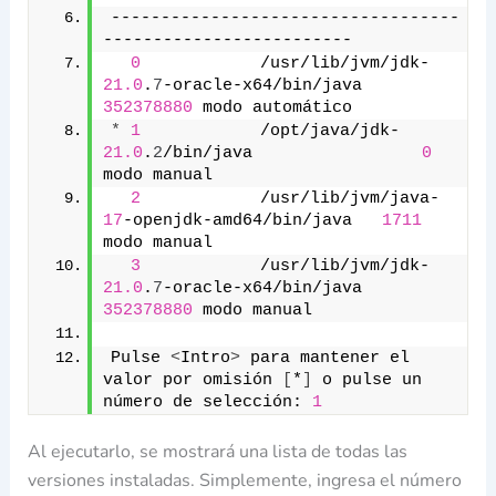
-----------------------------------
-------------------------
0
            /usr/lib/jvm/jdk-
21.0
.
7
-oracle-x64/bin/java   
352378880
 modo automático
*
1
            /opt/java/jdk-
21.0
.
2
/bin/java                 
0
modo manual
2
            /usr/lib/jvm/java-
17
-openjdk-amd64/bin/java   
1711
modo manual
3
            /usr/lib/jvm/jdk-
21.0
.
7
-oracle-x64/bin/java   
352378880
 modo manual
Pulse 
<
Intro
>
 para mantener el 
valor por omisión 
[
*
]
 o pulse un 
número de selección: 
1
Al ejecutarlo, se mostrará una lista de todas las
versiones instaladas. Simplemente, ingresa el número