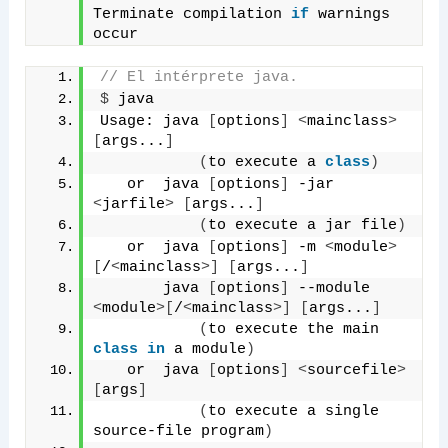
Terminate compilation 
if
 warnings 
occur
// El intérprete java.
$
 java
Usage: java 
[
options
]
<
mainclass
>
[
args...
]
(
to execute a 
class
)
   or  java 
[
options
]
 -jar 
<
jarfile
>
[
args...
]
(
to execute a jar file
)
   or  java 
[
options
]
 -m 
<
module
>
[
/
<
mainclass
>]
[
args...
]
       java 
[
options
]
 --module 
<
module
>[
/
<
mainclass
>]
[
args...
]
(
to execute the main 
class
in
 a module
)
   or  java 
[
options
]
<
sourcefile
>
[
args
]
(
to execute a single 
source-file program
)