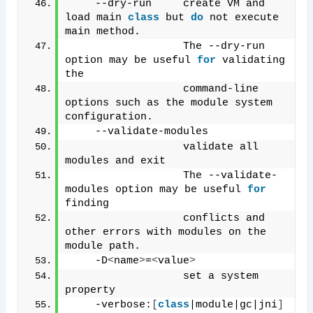
    --dry-run     create VM and 
load main 
class
 but 
do
 not execute 
main method.
                  The --dry-run 
option may be useful 
for
 validating 
the
                  command-line 
options such as the module system 
configuration.
    --validate-modules
                  validate all 
modules and exit
                  The --validate-
modules option may be useful 
for
finding
                  conflicts and 
other errors with modules on the 
module path.
    -D
<
name
>
=
<
value
>
                  set a system 
property
    -verbose:
[
class
|module|gc|jni
]