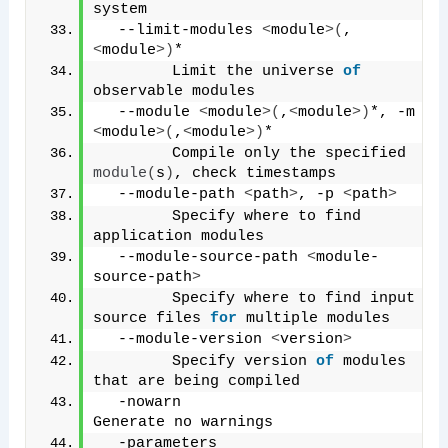
system
  --limit-modules 
<
module
>(
,
<
module
>)
*
        Limit the universe 
of
observable modules
  --module 
<
module
>(
,
<
module
>)
*, -m 
<
module
>(
,
<
module
>)
*
        Compile only the specified 
module
(
s
)
, check timestamps
  --module-path 
<
path
>
, -p 
<
path
>
        Specify where to find 
application modules
  --module-source-path 
<
module-
source-path
>
        Specify where to find input 
source files 
for
 multiple modules
  --module-version 
<
version
>
        Specify version 
of
 modules 
that are being compiled
  -nowarn                      
Generate no warnings
  -parameters