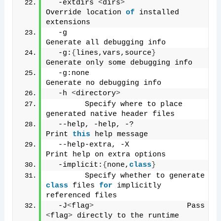
  -extdirs 
<
dirs
>
Override location 
of
 installed 
extensions
  -g                           
Generate all debugging info
  -g:
{
lines,vars,source
}
Generate only some debugging info
  -g:none                      
Generate no debugging info
  -h 
<
directory
>
        Specify where to place 
generated native header files
  --help, -help, -?            
Print 
this
 help message
  --help-extra, -X             
Print help on extra options
  -implicit:
{
none,
class
}
        Specify whether to generate 
class
 files 
for
 implicitly 
referenced files
  -J
<
flag
>
                     Pass 
<
flag
>
 directly to the runtime 