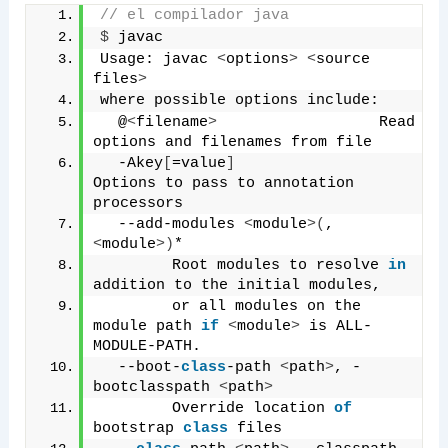
// el compilador java
$
 javac
Usage: javac 
<
options
>
<
source 
files
>
where possible options include:
  @
<
filename
>
                  Read 
options and filenames from file
  -Akey
[
=value
]
Options to pass to annotation 
processors
  --add-modules 
<
module
>(
,
<
module
>)
*
        Root modules to resolve 
in
addition to the initial modules,
        or all modules on the 
module path 
if
<
module
>
 is ALL-
MODULE-PATH.
  --boot-
class
-path 
<
path
>
, -
bootclasspath 
<
path
>
        Override location 
of
bootstrap 
class
 files