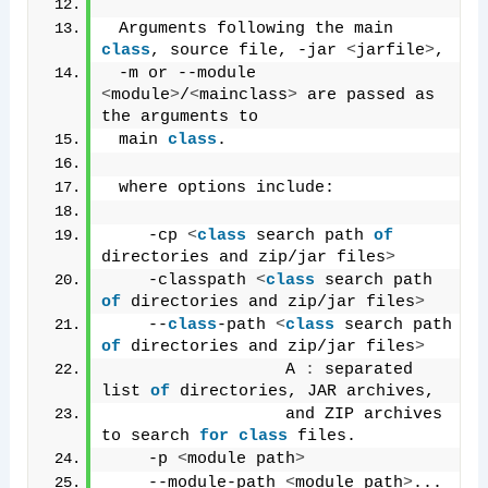
 Arguments following the main 
class
, source file, -jar 
<
jarfile
>
,
 -m or --module 
<
module
>
/
<
mainclass
>
 are passed as 
the arguments to
 main 
class
.
 where options include:
    -cp 
<
class
 search path 
of
directories and zip/jar files
>
    -classpath 
<
class
 search path 
of
 directories and zip/jar files
>
    --
class
-path 
<
class
 search path 
of
 directories and zip/jar files
>
                  A 
:
 separated 
list 
of
 directories, JAR archives,
                  and ZIP archives 
to search 
for
class
 files.
    -p 
<
module path
>
    --module-path 
<
module path
>
...