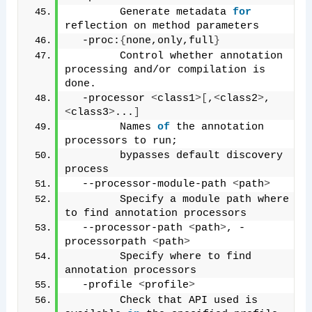
        Generate metadata 
for
reflection on method parameters
  -proc:
{
none,only,full
}
        Control whether annotation 
processing and/or compilation is 
done.
  -processor 
<
class1
>[
,
<
class2
>
,
<
class3
>
...
]
        Names 
of
 the annotation 
processors to run;
        bypasses default discovery 
process
  --processor-module-path 
<
path
>
        Specify a module path where 
to find annotation processors
  --processor-path 
<
path
>
, -
processorpath 
<
path
>
        Specify where to find 
annotation processors
  -profile 
<
profile
>
        Check that API used is 