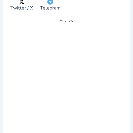
g
r
ó
Twitter / X
Telegram
n
i
Anuncio
c
o