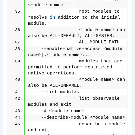
<
module name
>
...
]
                  root modules to 
resolve 
in
 addition to the initial 
module.
<
module name
>
 can 
also be ALL-DEFAULT, ALL-SYSTEM,
                  ALL-MODULE-PATH.
    --enable-native-access 
<
module 
name
>[
,
<
module name
>
...
]
                  modules that are 
permitted to perform restricted 
native operations.
<
module name
>
 can 
also be ALL-UNNAMED.
    --list-modules
                  list observable 
modules and exit
    -d 
<
module name
>
    --describe-module 
<
module name
>
                  describe a module 
and exit