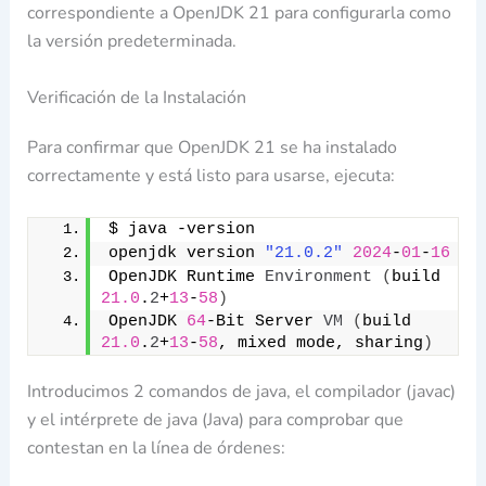
correspondiente a OpenJDK 21 para configurarla como
la versión predeterminada.
Verificación de la Instalación
Para confirmar que OpenJDK 21 se ha instalado
correctamente y está listo para usarse, ejecuta:
$ java -version
openjdk version 
"21.0.2"
2024
-
01
-
16
OpenJDK Runtime 
Environment
(
build 
21.0
.
2
+
13
-
58
)
OpenJDK 
64
-Bit Server 
VM
(
build 
21.0
.
2
+
13
-
58
, mixed mode, sharing
)
Introducimos 2 comandos de java, el compilador (javac)
y el intérprete de java (Java) para comprobar que
contestan en la línea de órdenes: