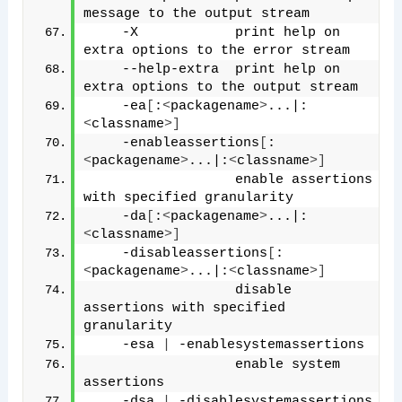
message to the output stream
    -X            print help on 
extra options to the error stream
    --help-extra  print help on 
extra options to the output stream
    -ea
[
:
<
packagename
>
...|:
<
classname
>]
    -enableassertions
[
:
<
packagename
>
...|:
<
classname
>]
                  enable assertions 
with specified granularity
    -da
[
:
<
packagename
>
...|:
<
classname
>]
    -disableassertions
[
:
<
packagename
>
...|:
<
classname
>]
                  disable 
assertions with specified 
granularity
    -esa 
|
 -enablesystemassertions
                  enable system 
assertions
    -dsa 
|
 -disablesystemassertions