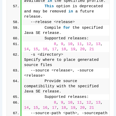
available 
in
 the specified profile.
This
 option is deprecated 
and may be removed 
in
 a future 
release.
  --release 
<
release
>
        Compile 
for
 the specified 
Java SE release.
        Supported releases: 
8
, 
9
, 
10
, 
11
, 
12
, 
13
, 
14
, 
15
, 
16
, 
17
, 
18
, 
19
, 
20
, 
21
  -s 
<
directory
>
Specify where to place generated 
source files
  --source 
<
release
>
, -source 
<
release
>
        Provide source 
compatibility with the specified 
Java SE release.
        Supported releases: 
8
, 
9
, 
10
, 
11
, 
12
, 
13
, 
14
, 
15
, 
16
, 
17
, 
18
, 
19
, 
20
, 
21
  --source-path 
<
path
>
, -sourcepath 