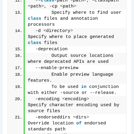
  --
class
-path 
<
path
>
, -classpath 
<
path
>
, -cp 
<
path
>
        Specify where to find user 
class
 files and annotation 
processors
  -d 
<
directory
>
Specify where to place generated 
class
 files
  -deprecation
        Output source locations 
where deprecated APIs are used
  --enable-preview
        Enable preview language 
features.
        To be used 
in
 conjunction 
with either -source or --release.
  -encoding 
<
encoding
>
Specify character encoding used by 
source files
  -endorseddirs 
<
dirs
>
Override location 
of
 endorsed 
standards path